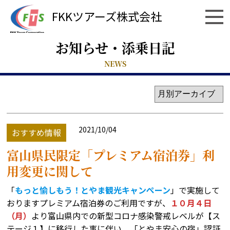
FKKツアーズ株式会社
お知らせ・添乗日記
NEWS
2021/10/04
おすすめ情報
富山県民限定「プレミアム宿泊券」利
用変更に関して
「
もっと愉しもう！とやま観光キャンぺーン
」で実施して
おりますプレミアム宿泊券のご利用ですが、
１０月４日
（月）
より富山県内での新型コロナ感染警戒レベルが【ス
テージ１】に移行した事に伴い、「とやま安心の宿」認証