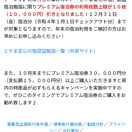
宿泊施設に限り
プレミアム宿泊券の利用枚数上限が１０枚
（１０，０００円）引きとなりました！
１２月３１日
（金）宿泊分（令和４年１月１日チェックアウト分）まで
が対象となりますので、年末の宿泊利用をご検討の方はお
早めにお申し込みください！
とやま安心の宿認証施設一覧（外部サイト）
また、１０月末までにプレミアム宿泊券３０，０００円分
（支払額１５，０００円分）以上ご購入いただきますと県
内の特産品が必ずもらえるキャンペーンを実施中ですの
で、ぜひこのタイミングでプレミアム宿泊券のご購入をお
勧め致します♪
募集型企画旅行条件書
／
標準旅行業約款
／
勧誘方針
／
プライバ
シー
／
会社案内
／