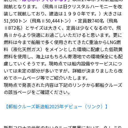
就航となります。（飛鳥Ⅱは旧クリスタルハーモニーを改
装して就航しており、建造は１９９０年です。）大きさは
51,950トン（飛鳥Ⅱ50,444トン）・定員数740名（飛鳥
Ⅱ872名）とサイズは大きく、定員は少なくなるので、飛
鳥Ⅱからより快適にお過ごしいただけると思います。更に
燃料は今まで船舶で多く使用されてきたC重油からLNG燃
料（液化天然ガス）をメインとした環境に配慮した低硫黄
燃料を使用し、海上はもちろん寄港地での環境保全にも配
慮していくそうです。現時点では船内設備やサービスにつ
いては未定の部分が多いですが、詳細が決まりましたら改
めてホームページ等でご紹介いたします。
現時点で発表された内容は下記のリンクから郵船クルーズ
の該当ページをご確認ください。
【郵船クルーズ新造船2025年デビュー（リンク）】
新型コロナで元気のないクルーズ業界において、久しぶり