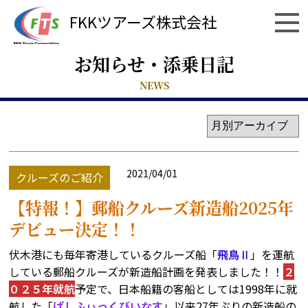
FKKツアーズ株式会社
お知らせ・添乗日記
NEWS
2021/04/01
クルーズのご紹介
【特報！】郵船クルーズ新造船2025年
デビュー決定！！
伏木港にも毎年寄港しているクルーズ船「
飛鳥Ⅱ
」を運航
している郵船クルーズが新造船計画を発表しました！！
２
０２５年就航
予定で、日本船籍の客船としては1998年に就
航した「
ぱしふぃっくびいなす
」以来27年ぶりの新造船の