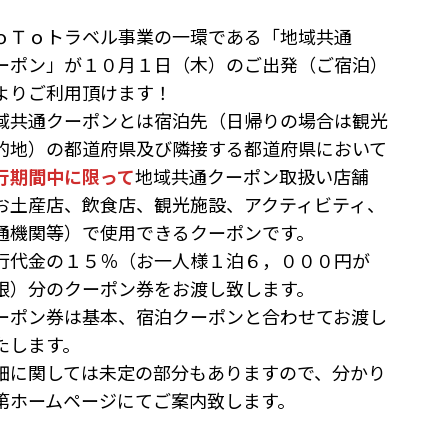
ｏＴｏトラベル事業の一環である「地域共通
ーポン」が１０月１日（木）のご出発（ご宿泊）
よりご利用頂けます！
域共通クーポンとは宿泊先（日帰りの場合は観光
的地）の都道府県及び隣接する都道府県において
行期間中に限って
地域共通クーポン取扱い店舗
お土産店、飲食店、観光施設、アクティビティ、
通機関等）で使用できるクーポンです。
行代金の１５％（お一人様１泊６，０００円が
限）分のクーポン券をお渡し致します。
ーポン券は基本、宿泊クーポンと合わせてお渡し
たします。
細に関しては未定の部分もありますので、分かり
第ホームページにてご案内致します。