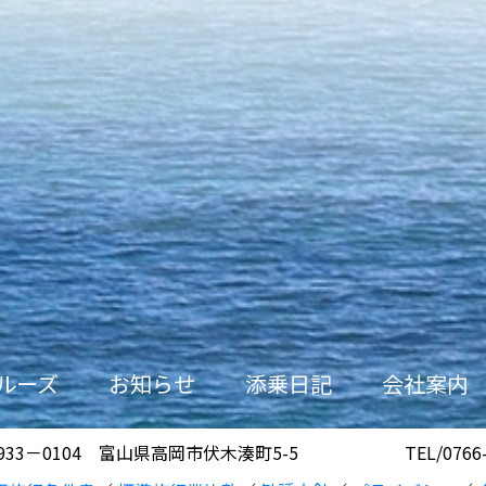
ルーズ
お知らせ
添乗日記
会社案内
933－0104 富山県高岡市伏木湊町5-5
TEL/0766