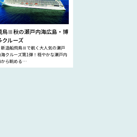
飛鳥Ⅲ秋の瀬戸内海広島・博
多クルーズ
２新造船飛鳥Ⅲで航く大人気の瀬戸
内海クルーズ第1弾！穏やかな瀬戸内
海から眺める…