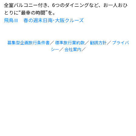
全室バルコニー付き、6つのダイニングなど、お一人おひ
とりに“最幸の時間”を。
飛鳥Ⅲ 春の週末日南･大阪クルーズ
募集型企画旅行条件書
／
標準旅行業約款
／
勧誘方針
／
プライバ
シー
／
会社案内
／